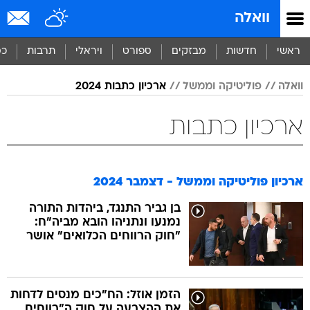
וואלה
ראשי
חדשות
מבזקים
ספורט
ויראלי
תרבות
כס
וואלה
פוליטיקה וממשל
ארכיון כתבות 2024
ארכיון כתבות
ארכיון פוליטיקה וממשל - דצמבר 2024
בן גביר התנגד, ביהדות התורה
נמנעו ונתניהו הובא מביה"ח:
"חוק הרווחים הכלואים" אושר
הזמן אוזל: הח"כים מנסים לדחות
את ההצבעה על חוק ה"רווחים