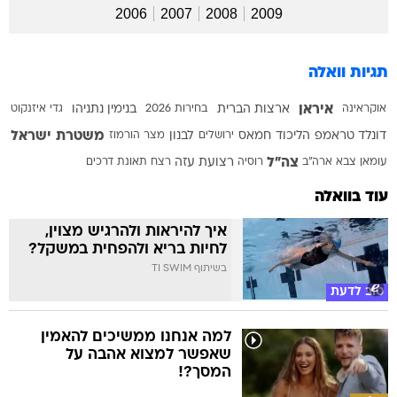
2006
2007
2008
2009
תגיות וואלה
איראן
אוקראינה
ארצות הברית
בחירות 2026
בנימין נתניהו
גדי איזנקוט
משטרת ישראל
דונלד טראמפ
הליכוד
חמאס
ירושלים
לבנון
מצר הורמוז
צה"ל
עומאן
צבא ארה"ב
רוסיה
רצועת עזה
רצח
תאונת דרכים
עוד בוואלה
איך להיראות ולהרגיש מצוין,
לחיות בריא ולהפחית במשקל?
בשיתוף TI SWIM
טוב לדעת
למה אנחנו ממשיכים להאמין
שאפשר למצוא אהבה על
המסך?!