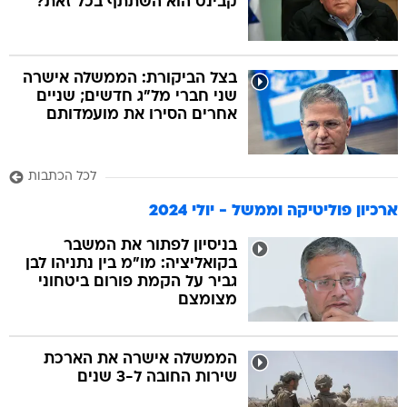
קבינט הוא השתתף בכל זאת?
בצל הביקורת: הממשלה אישרה
שני חברי מל"ג חדשים; שניים
אחרים הסירו את מועמדותם
לכל הכתבות
ארכיון פוליטיקה וממשל - יולי 2024
בניסיון לפתור את המשבר
בקואליציה: מו"מ בין נתניהו לבן
גביר על הקמת פורום ביטחוני
מצומצם
הממשלה אישרה את הארכת
שירות החובה ל-3 שנים