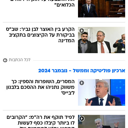
הכלואים"
בה
הקרע בין האוצר לבן גביר: שב"ס
בביקורת על הקיצוצים בתקציב
המדינה
קה
הגטאות
לכל הכתבות
קראינה
ארכיון פוליטיקה וממשל - נובמבר 2024
המסרים, השופרות והספין: כך
משווק נתניהו את ההסכם בלבנון
ל'בייס'
לפיד תוקף את רה"מ: "הקרובים
לו ביותר קיבלו כסף לעשות