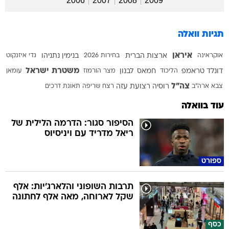
2006
2007
2008
2009
תגיות וואלה
איראן
אוקראינה
ארצות הברית
בחירות 2026
בנימין נתניהו
גדי איזנקוט
משטרת ישראל
דונלד טראמפ
הליכוד
חמאס
לבנון
מצר הורמוז
עומאן
צה"ל
צבא ארה"ב
רוסיה
רצועת עזה
רצח
שריפה
תאונת דרכים
עוד בוואלה
הסיפור סגור: הדרמה הלילית של
ריאל מדריד עם ויניסיוס
ספורט
תרבות השופוני והלארג'יות: אלף
שקל לארוחה, מאה אלף לחתונה
כסף