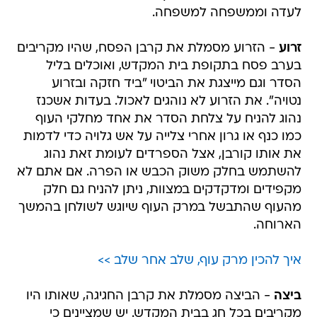
לעדה וממשפחה למשפחה.
זרוע
- הזרוע מסמלת את קרבן הפסח, שהיו מקריבים
בערב פסח בתקופת בית המקדש, ואוכלים בליל
הסדר וגם מייצגת את הביטוי "ביד חזקה ובזרוע
נטויה". את הזרוע לא נוהגים לאכול. בעדות אשכנז
נהוג להניח על צלחת הסדר את אחד מחלקי העוף
כמו כנף או גרון אחרי צלייה על אש גלויה כדי לדמות
את אותו קורבן, אצל הספרדים לעומת זאת נהוג
להשתמש בחלק משוק הכבש או הפרה. אם אתם לא
מקפידים ומדקדקים במצוות, ניתן להניח גם חלק
מהעוף שהתבשל במרק העוף שיוגש לשולחן בהמשך
הארוחה.
איך להכין מרק עוף, שלב אחר שלב >>
ביצה
- הביצה מסמלת את קרבן החגיגה, שאותו היו
מקריבים בכל חג בבית המקדש. יש שמציינים כי