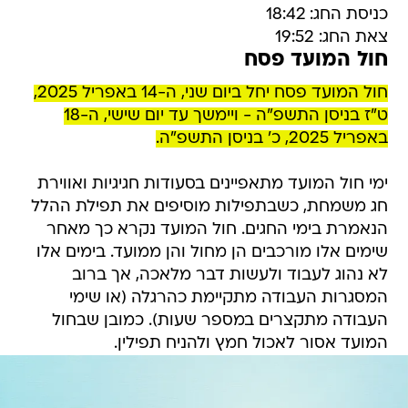
כניסת החג: 18:42
צאת החג: 19:52
חול המועד פסח
חול המועד פסח יחל ביום שני, ה-14 באפריל 2025,
ט"ז בניסן התשפ"ה - ויימשך עד יום שישי, ה-18
באפריל 2025, כ' בניסן התשפ"ה.
ימי חול המועד מתאפיינים בסעודות חגיגיות ואווירת
חג משמחת, כשבתפילות מוסיפים את תפילת ההלל
הנאמרת בימי החגים. חול המועד נקרא כך מאחר
שימים אלו מורכבים הן מחול והן ממועד. בימים אלו
לא נהוג לעבוד ולעשות דבר מלאכה, אך ברוב
המסגרות העבודה מתקיימת כהרגלה (או שימי
העבודה מתקצרים במספר שעות). כמובן שבחול
המועד אסור לאכול חמץ ולהניח תפילין.