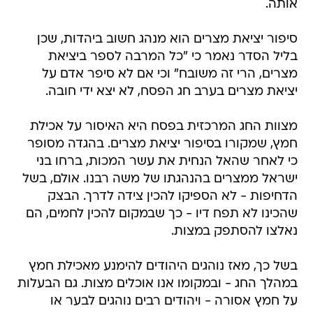
אותה.
סיפור יציאת מצרים הוא מנהג חשוב ביהדות, שכן
בליל הסדר נאמר כי "כל המרבה לספר ביציאת
מצרים, הרי זה משובח" וכי אם לא סיפר אדם על
יציאת מצרים בערב חג הפסח, לא יצא ידי חובה.
מצוות החג המרכזית בפסח היא האיסור על אכילת
חמץ, שמקורו בסיפור יציאת מצרים. בהגדה מסופר
כי לאחר שהאל הנחית את עשר המכות, ברחו בני
ישראל ממצרים בהנהגתו של משה רבנו. אולם, בשל
הדחיפות - לא הספיקו להכין צידה לדרך. הבצק
שהכינו לא תפח דיו - כך שבמקום להכין לחמים, הם
נאלצו להסתפק במצות.
בשל כך, מאז נוהגים היהודים להימנע מאכילת חמץ
במהלך החג - ובמקומו אנו אוכלים מצות. גם הבעלות
על חמץ אסורה - ויהודים רבים נוהגים לבער או