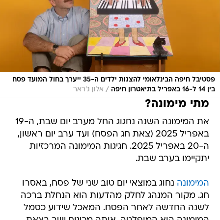
פסטיבל חיפה הבינלאומי להצגות ילדים ה-35 ייערך בחול המועד פסח
/
בין 14 ל-16 באפריל בתיאטרון חיפה
אלון ג'ראר
מתי מימונה?
את המימונה השנה נחגוג החל מערב יום שבת, ה-19
באפריל 2025 (צאת חג הפסח) ועד ערב יום ראשון,
ה-20 באפריל 2025. חגיגות המימונה המרכזיות
יתקיימו בערב שבת.
המימונה
נחוג במוצאי יום טוב שני של פסח, באסרו
חג. מקור המנהג לחלק מהדעות הוא הנחלת ברכה
לשנה החדשה לאחר הפסח. המאכל שידוע כסמל