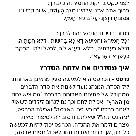
לפני טקס בדיקת החמץ נהוג לברך:
בָּרוּךְ אַתָּה אֲדֹנָי אֱלֹהֵינוּ מֶלֶךְ הָעוֹלָם, אֲשֶׁר קִדְּשָׁנוּ
בְּמִצְוֹתָיו וְצִוָּנוּ עַל בִּיעוּר חָמֵץ.
בסיום בדיקת החמץ נהוג לברך:
"כָּל חֲמִירָא וַחֲמִיעָא דְאִיכָּא בִרְשׁוּתִי, דְלָא חֲמִתֵּיהּ,
וּדְלָא בִעַרְתֵּיהּ, וּדְלָא יְדַעְנָא לֵיהּ, לִבָּטֵל וְלֶהֱוֵי הֶפְקֵר
כְּעַפְרָא דְאַרְעָא".
איך מסדרים את צלחת הסדר?
כרפס
- הכרפס הוא למעשה מעין מתאבן בארוחת
ליל הסדר. המנהג נועד לשנות את סדר הדברים
המקובל של פתיחת הארוחה בברכת "המוציא לחם
מן הארץ" ואכילת לחם וכך גם לגרום לילדים לשאול
לאחר ברכת "בורא פרי האדמה" ואכילת הכרפס,
"מה נשתנה"? שאלתם זו מובילה לסיפור יציאת
מצרים ולקריאת ההגדה. הכרפס יכול להיות למעשה
כל ירק, אך ברוב העדות נהוג לאכול תפוח אדמה,