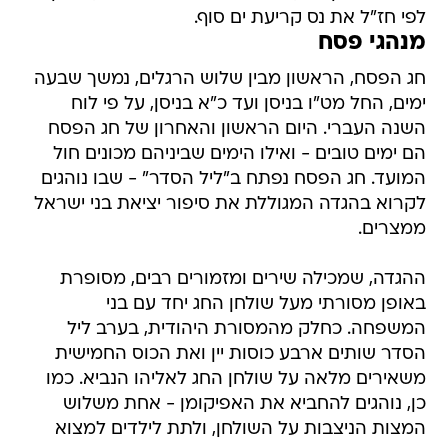
לפי חז"ל את נס קריעת ים סוף.
מנהגי פסח
חג הפסח, הראשון מבין שלוש הרגלים, נמשך שבעה
ימים, החל מט"ו בניסן ועד כ"א בניסן, על פי לוח
השנה העברי. היום הראשון והאחרון של חג הפסח
הם ימים טובים - ואילו הימים שביניהם מכונים חול
המועד. חג הפסח נפתח ב"ליל הסדר" - שבו נוהגים
לקרוא בהגדה המגוללת את סיפור יציאת בני ישראל
ממצרים.
ההגדה, שמכילה שירים ומזמורים רבים, מסופרת
באופן מסורתי מעל שולחן החג יחד עם בני
המשפחה. כחלק מהמסורת היהודית, בערב ליל
הסדר שותים ארבע כוסות יין ואת הכוס החמישית
משאירים מלאה על שולחן החג לאליהו הנביא. כמו
כן, נוהגים להחביא את האפיקומן - אחת משלוש
המצות הניצבות על השולחן, ולתת לילדים למצוא