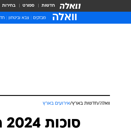
חדשות
ספורט
בחירות
וואלה
מבזקים
צבא וביטחון
חדש
איר
חדש
חינ
ישר
ברי
חבר
וואלה
/
חדשות בארץ
/
אירועים בארץ
סו