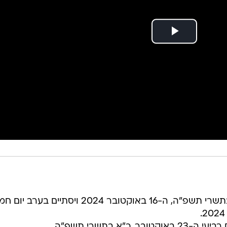
חג הסוכות יחל בערב יום רביעי, י"ד בתשרי תשפ"ה, ה-16 באוקטובר 2024 ויסתיים בע
"א בתשרי תשפ"ה.