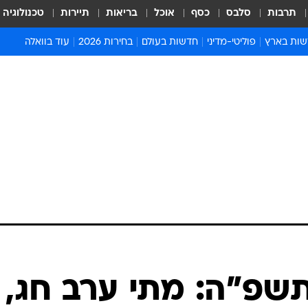
תרבות
סלבס
כסף
אוכל
בריאות
תיירות
טכנולוגיה
ות בארץ
פוליטי-מדיני
חדשות בעולם
בחירות 2026
עוד בוואלה
ועים בארץ
פוליטיקה וממשל
המזרח התיכון
דעות ופרשנויות
ות פלילים ומשפט
יחסי חוץ
אירופה
סרי ושלזינגר
וך
אמריקה
פרויקטים מיוחדים
אלים בחו"ל
אסיה והפסיפיק
אסור לפספס
אות
אפריקה
מדע וסביבה
ה ורווחה
הנחיות פיקוד העור
ארכיון מדורים
זמני כניסת שבת
לוח חופשות וחגים
לוח שנה
חדשות יהדות
כות 2024 תשפ"ה: מתי ערב חג,
חדשות המשפט