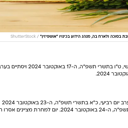
/
ת בסוכה ולארח בה, מנהג הידוע בכינויו "אושפיזין"
ShutterStock
חול המועד סוכות יחל בערב יום חמישי, ט"ו בתשרי תשפ"ה, ה-17 באוקטובר
חג שמחת תורה/שמיני עצרת יחל בערב יום רביעי, כ"א בתשרי תשפ"ה, ה-23 באוקטובר 2024
רת מציינים אסרו חג.