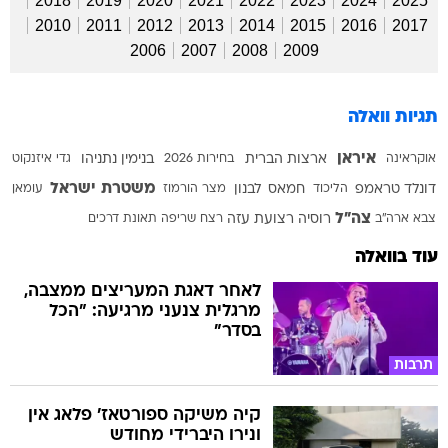
2018
2019
2020
2021
2022
2023
2024
2025
2010
2011
2012
2013
2014
2015
2016
2017
2006
2007
2008
2009
תגיות וואלה
איראן
אוקראינה
ארצות הברית
בחירות 2026
בנימין נתניהו
גדי איזנקוט
משטרת ישראל
דונלד טראמפ
הליכוד
חמאס
לבנון
מצר הורמוז
עומאן
צה"ל
צבא ארה"ב
רוסיה
רצועת עזה
רצח
שריפה
תאונת דרכים
עוד בוואלה
לאחר דאגת המעריצים ממצבה,
מרגלית צנעני מרגיעה: "הכל
בסדר"
תרבות
קיה משיקה ספורטאז' פלאג אין
ונירו היברידי מחודש