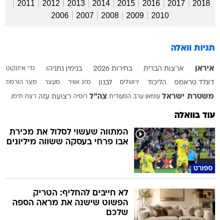
2011
2012
2013
2014
2015
2016
2017
2018
2006
2007
2008
2009
2010
תגיות וואלה
איראן
ארצות הברית
בחירות 2026
בנימין נתניהו
גדי איזנקוט
דונלד טראמפ
הליכוד
ירושלים
לבנון
מזג אוויר
מעצר
מצר הורמוז
משטרת ישראל
צה"ל
עומאן
ערב הסעודית
רוסיה
רצועת עזה
רצח
תימן
עוד בוואלה
המתווה שעשוי לסלול את מכירת
אבו פרחי בעסקה ששווה מיליונים
ספורט
לא חייבים להחליף: הטריק
הפשוט שישנה את מראה הספה
שלכם