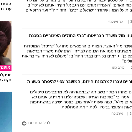
יזו על סכסוך עבודה, הרופאים הווטרינרים מוחים על הגדלת
הסתבכ
כוח האדם: "העמידו אותנו עם הגב אל הקיר ואנחנו לא יכולים
עוד תמ
ת על המזון שאזרחי ישראל צורכים", הזהיר יו"ר ועד הרופאים
אלי אשכנזי
נו מול משרד הבריאות: "בתי החולים הציבוריים בסכנת
בר מול האוצר, הצוותים הרפואיים מחו על "קריסת" המוסדות
מפגינים חסמו את הכניסה לבירה: "התנהלות משרד הבריאות
מסוכן". גורמים בכירים בבתי החולים: "מעולם לא היה שר בריאות
לים"
אופנה
מירב כהן
יוניקל
נקנה ש
ריים עברו למתכונת חירום, המשבר צפוי להיפתר בשעות
י החולים פתחו הבוקר בשביתה שבמסגרתה לא מתבצעים טיפולים
ואמרו כי "בעקבות הגירעון שכופה עלינו המדינה, אנחנו לא
ופן מלא". כמה שעות לאחר מכן, כונסה ישיבה בהשתתפות
אות והאוצר בניסיון לפתור את המחלוקת
מירב כהן
לכל הכתבות