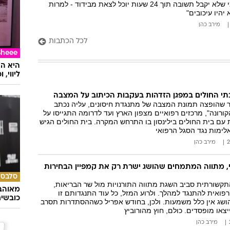
הנכנסים לארץ - ומי שלא יקבל תשובה תוך 24 שעות יוכל לצאת מבידוד - למרות
 יהיו עיכובים"
מירב כהן
לכל הכתבות
Sheee
ליווי,
: בתי החולים במפגן הזדהות בעקבות הכיתוב על המצבה
שהופצה תמונת המצבה של מתנגדת חיסונים, עליה נכתב
רונה", מרכזים רפואיים מצפון הארץ ועד לדרומה התגייסו על
עם בית החולים בילינסון בו התרחש המקרה. בית החולים הגיש
לימות נגד הסגל הרפואי
מירב כהן
 מתווה המתמחים שהושג ישרת רק את קמפיין הבחירות
סלבס
תקשורתית סביב השגת מתווה התורנויות מול שר הבריאות,
מאוהבי
פואית להתנגד למהלך. ולרוע המזל, כל עוד התנגדותם זו
כובשי
שג אין כלל משמעות. ולכן, בחודש אפריל כשההסתדרות תסרב
יצאו מופסדים. כולם, חוץ מהורוביץ
מירב כהן