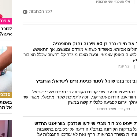
אלי אשכנזי
ו
שני פרומקין
לכל הכתבות
אופנה
לכוכבת
איפה?
בר בן 60 מיבנה נחנק מסופגניה
חולים אסותא באשדוד כשהוא מורדם ומונשם, אך התאושש
לנשום באופן עצמאי, וכעת מצבו מוגדר קל. "חשוב שכלל הציבור
נק
יניר יגנה
נט: בנט שוקל לסגור כניסת זרים לישראל; הורוביץ
תייעצויות עם שרי קבינט הקורונה כי סגירת שערי ישראל
סלבס
וריאנט הדרום-אפריקני, וזכה לתמיכת שקד ומיכאלי. מנגד, שר
הלך יגרום לפגיעה כלכלית קשה במשק
באמת ה
אל תהי
ברק רביד
ו
אמיר בוחבוט
 ייצאו מבידוד מבלי שיידעו שנדבקו בווריאנט החדש
 בדיקות הקורונה בנתב"ג הודיעה על עיכובים בתשובות
חיות משרד הבריאות. חרף זאת לא עודכנו ההגבלות על