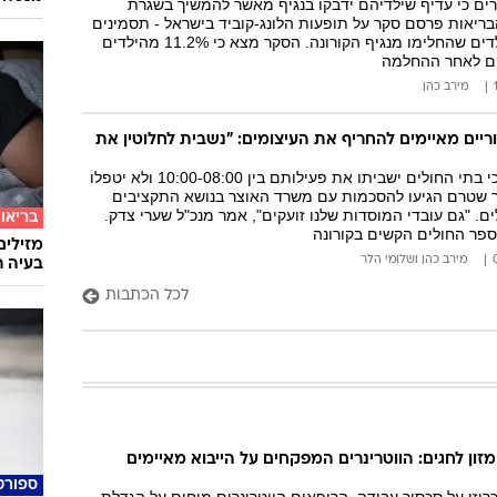
ים כי עדיף שילדיהם ידבקו בנגיף מאשר להמשיך בשגרת
ריאות פרסם סקר על תופעות הלונג-קוביד בישראל - תסמינים
ארוכי טווח בקרב ילדים שהחלימו מנגיף הקורונה. הסקר מצא כי 11.2% מהילדים
הם לאחר ההחלמה
מירב כהן
ריים מאיימים להחריף את העיצומים: "נשבית לחלוטין את
מנכ"ל הדסה אמר כי בתי החולים ישביתו את פעילותם בין 10:00-08:00 ולא יטפלו
ר שטרם הגיעו להסכמות עם משרד האוצר בנושא התקציבים
ים. "גם עובדי המוסדות שלנו זועקים", אמר מנכ"ל שערי צדק.
בריאו
ספר החולים הקשים בקורונה
מזילים
מירב כהן
ו
שלומי הלר
בעיה ר
לכל הכתבות
ן לחגים: הווטרינרים המפקחים על הייבוא מאיימים
ספורט