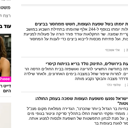
המייל האדום
משטר
רצח
תא
עוד ב
מאות אלפי התרנגולות יומתו בנוסף ל-244 אלף שהומתו בתחילת השבוע במושב
ריית שמונה. שר החקלאות עודד פורר הורה על פעולות למניעת
, ועל פתיחת מכסות לייבוא ביצים כדי לענות על המחסור
אלי אשכנזי
בירושלים, התינוק נולד בריא בניתוח קיסרי
ה, בת 31, היתה בחודשה התשיעי להריונה ואושפזה בבית החולים הדסה הר
ים. למרות שיפור שחל במצבה בימים האחרונים, ולאחר שילדה
דרדר מצבה והבוקר נקבע מותה
Sheee
שלומי הלר
דייט ר
היום
ם בישראל נפגעו משפעת העופות שמכה בעמק החולה:
טות"
בחיות בר הגדול ביותר שהכרנו", הגדירה ממלאת מקום מנכ"ל
 מומחי ופקחי הרשות החלו בתהליך סריקה וניטור בגופי מים
ץ, על מנת לבחון התפשטות של השפעת ולנסות למנוע אותה.
ור לגעת בעופות בר