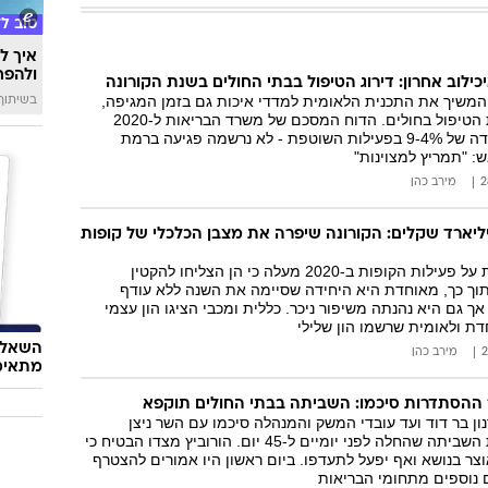
טוב ל
איך לה
ולהפח
יכילוב אחרון: דירוג הטיפול בבתי החולים בשנת הקורונה
 המשיך את התכנית הלאומית למדדי איכות גם בזמן המגיפה,
בשיתוף  SWIM
כדי לשמור על רמת הטיפול בחולים. הדוח המסכם של משרד הבריאות ל-2020
מעלה כי על אף ירידה של 9-4% בפעילות השוטפת - לא נרשמה פגיעה ברמת
: "תמריץ למצוינות"
מירב כהן
יליארד שקלים: הקורונה שיפרה את מצבן הכלכלי של קופות
דוח משרד הבריאות על פעילות הקופות ב-2020 מעלה כי הן הצליחו להקטין
בתוך כך, מאוחדת היא היחידה שסיימה את השנה ללא עודף
ך גם היא נהנתה משיפור ניכר. כללית ומכבי הציגו הון עצמי
דת ולאומית שרשמו הון שלילי
השאלון
מירב כהן
מתאימ
ר ההסתדרות סיכמו: השביתה בבתי החולים תוקפא
ון בר דוד ועד עובדי המשק והמנהלה סיכמו עם השר ניצן
הורוביץ על הקפאת השביתה שהחלה לפני יומיים ל-45 יום. הורוביץ מצדו הבטיח כי
אוצר בנושא ואף יפעל לתעדפו. ביום ראשון היו אמורים להצטרף
 נוספים מתחומי הבריאות