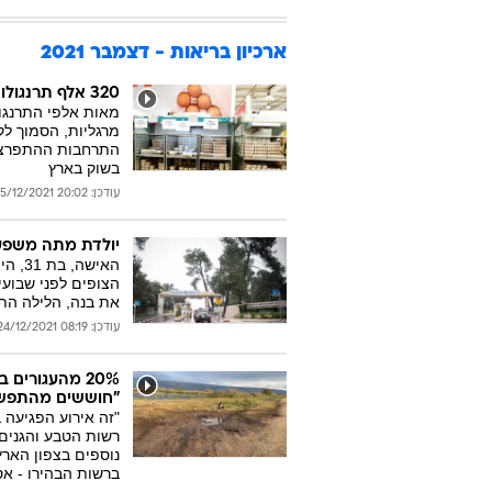
ארכיון בריאות - דצמבר 2021
320 אלף תרנגולות יומתו בשל שפעת העופות, חשש ממחסור בביצים
מרגליות, הסמוך לק
התרחבות ההתפרצות
בשוק בארץ
עודכן: 20:02 25/12/2021
יולדת מתה משפעת 
האיש
הצופים לפני שבועי
את בנה, הלילה הת
עודכן: 08:19 24/12/2021
20% מהעגורי
"חוששים מהתפש
"זה אירוע הפגיעה 
רשות הטבע והגנים.
נוספים בצפון האר
ברשות הבהירו - אס