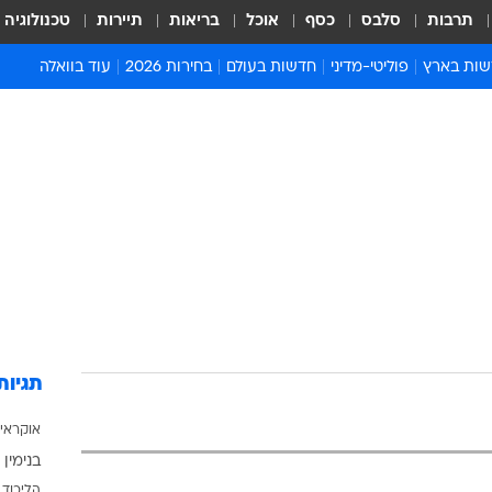
תרבות
סלבס
כסף
אוכל
בריאות
תיירות
טכנולוגיה
ות בארץ
פוליטי-מדיני
חדשות בעולם
בחירות 2026
עוד בוואלה
ועים בארץ
פוליטיקה וממשל
המזרח התיכון
דעות ופרשנויות
ות פלילים ומשפט
יחסי חוץ
אירופה
סרי ושלזינגר
וך
אמריקה
פרויקטים מיוחדים
אלים בחו"ל
אסיה והפסיפיק
אסור לפספס
אות
אפריקה
מדע וסביבה
ה ורווחה
הנחיות פיקוד העור
ארכיון מדורים
זמני כניסת שבת
לוח חופשות וחגים
תגיות
לוח שנה
אוקראי
חדשות יהדות
בנימין 
חדשות המשפט
הליכוד