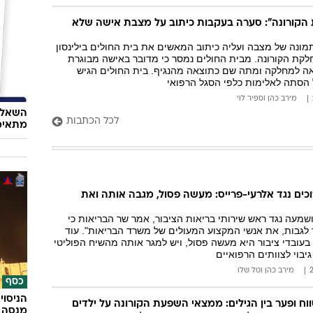
הקורונה": סערה בעקבות כיתוב על מצבת אישה שלא
ונה של מצבה ועליה כיתוב המאשים את בית החולים בילינסון
ת הקורונה. מבית החולים נמסר כי מדובר באישה מבוגרת
ה למחלקה ומתה שם כתוצאה מהנגיף. בית החולים הגיש
הסתה לאלימות כלפי הסגל הרפואי
מירב כהן
ו
ספיר לוי
השאלון
לכל הכתבות
מתאימ
כים נגד אלרעי-פרייס: מעשה פסול, מגבה אותה ואת
מעה נגד ראש שירותי בריאות הציבור, אמר שר הבריאות כי
 לגבות, את אנשי המקצוע המעולים של משרד הבריאות". עוד
עובדי ציבור היא מעשה פסול, ויש למגר אותה מהשיח הפוליטי
גיבוי לצוותים הרפואיים
מירב כהן
ו
טל שלו
כסף
הניסוי
וח ופער בין הגילים: ממצאי השפעת הקורונה על ילדים
מנסה 