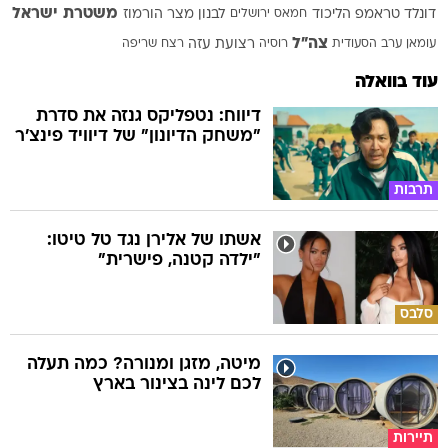
משטרת ישראל
דונלד טראמפ
הליכוד
חמאס
ירושלים
לבנון
מצר הורמוז
צה"ל
עומאן
ערב הסעודית
רוסיה
רצועת עזה
רצח
שריפה
עוד בוואלה
דיווח: נטפליקס גנזה את סדרת
"משחק הדיונון" של דיוויד פינצ'ר
תרבות
אשתו של אלירן נגד טל טיטו:
"ילדה קטנה, פישרית"
סלבס
מיטה, מזגן ומנורה? כמה תעלה
לכם לינה בצינור בארץ
תיירות