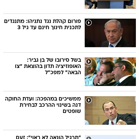
פורום קהלת נגד נתניהו: מתנגדים
לתכנית חינוך חינם עד גיל 3
בשל סירובו של בן גביר:
האופוזיציה תדון בהוצאת "צו
הבאה" למפכ"ל
ממשיכים במהפכה: ועדת החוקה
דנה בשינוי ההרכב לבחירת
שופטים
"תרגיל הונאה לא ראוי": זעם