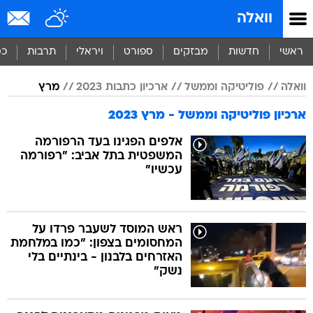
וואלה
ראשי
חדשות
מבזקים
ספורט
ויראלי
תרבות
כס
וואלה
פוליטיקה וממשל
ארכיון כתבות 2023
מרץ
ארכיון פוליטיקה וממשל - מרץ 2023
אלפים הפגינו בעד הרפורמה
המשפטית בתל אביב: "רפורמה
עכשיו"
ראש המוסד לשעבר פרדו על
המחסומים בצפון: "כמו במלחמת
האזרחים בלבנון - בינתיים בלי
נשק"