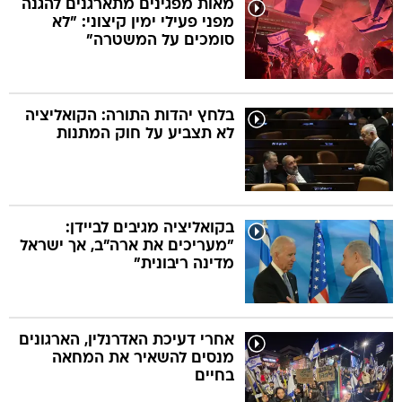
מאות מפגינים מתארגנים להגנה
מפני פעילי ימין קיצוני: "לא
סומכים על המשטרה"
בה
בלחץ יהדות התורה: הקואליציה
לא תצביע על חוק המתנות
קה
הגטאות
קראינה
בקואליציה מגיבים לביידן:
"מעריכים את ארה"ב, אך ישראל
מדינה ריבונית"
אחרי דעיכת האדרנלין, הארגונים
מנסים להשאיר את המחאה
בחיים