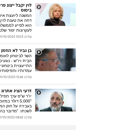
לוין יקבל ייצוג פ
ביסוס
המשנה ליועצת איש
דחה את טענת לוין 
הוא לסייע לממשלה 
לעקרונות יסוד שלטו
עודכן: 12:03 01/10/2023
בן גביר לא הוזמ
השר לביטחון לאומ
הבית ויו"ש - נוגע
התייעצוית ביטחוניו
עמדותיו ותפיסותיו 
עודכן: 15:46 01/10/2023
דרעי הציג אתרוג ששוויו "5,000 דולר במזומן", וב
יו"ר ש"ס ערך תפיל
"5,000 דולר 
לשכתו: "מדובר בה
עודכן: 08:42 01/10/2023