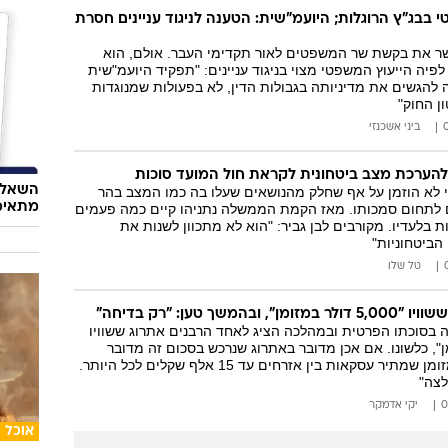
רטי בבג"ץ הרוגלות; היועמ"שית: הטענה לניגוד עניינים חסרת
ר את בקשת שר המשפטים לאור תקדימי העבר. אולם, הוא
לפיה הייעוץ המשפטי מצוי בניגוד עניינים: "תפקיד היועמ"שית
להגשים את מדיניותה בגבולות הדין, לא בפעולות שמנוגדות
ן החוק"
ביני אשכנזי
ן להערכת מצב ביטחונית לקראת חול המועד סוכות
השאלון
י לא הוזמן על אף שחלק מהנושאים שעלו בה כמו המצב בהר
מתאימ
ים לתחום סמכותו. מאז הקמת הממשלה נתניהו קיים כמה פעמים
ת בלעדיו. מקורבים לבן גביר: "הוא לא מתכוון לשנות את
הביטחוניות"
טל שלו
המשך טען: "רק בדיחה"
ה בסוכתו הפרטית ובמהלכה הציג לאחד הרבנים אתרוג ששוויו
במזומן", כלשונו. אם אכן מדובר באתרוג שנרכש בסכום זה מדובר
בעבירה על חוק המזומן שמתיר עסקאות בין אזרחים עד 15 אלף שקלים לכל היותר.
לצה"
יקי אדמקר
אוכל