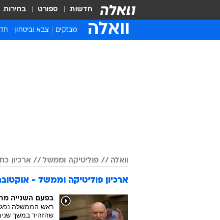
חדשות
ספורט
בחירות
וואלה
מבזקים
צבא וביטחון
חדש
איר
חדש
חינ
ישר
ברי
חבר
וואלה
פוליטיקה וממשל
ארכיון כתבות
ארכיון פוליטיקה וממשל - אוקטובר 023
בפעם השנייה מתח
ראש הממשלה נפגש 
שהזהיר במשך שנים