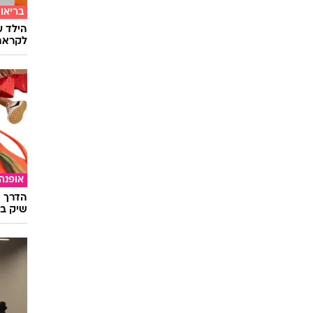
בריאו
הילד ע
לקראת
אופנה
הדרך ה
שיק בא