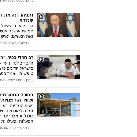
עודכן: 08:36 12/10/2023
נתניהו גינה את ד
שנדחף
הרב ליאו די ששכל 
חמישה-עשרה אנשים 
זאת האשים: "איש מ
עודכן: 18:49 05/10/2023
רב חרדי בכיר: "
הרב דב לנדו נועד 
בישראל יודעים כי 
טיפשים", אמר בפגי
עודכן: 18:18 05/10/2023
הסוכה המסורתית
ושוויון הזדמנויות"
נשיא המדינה ורעיי
כולנו" והמבקרים יה
הפעלות ופעילויות 
עודכן: 12:23 01/10/2023