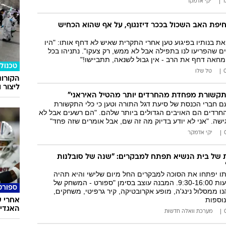
יקי אדמקר
חיפת האב השכול בככר דיזנגוף, על אף שהוא הכחיש
את בנותיו בפיגוע טען אחרי התקרית שאיש לא דחף אותו: "היו
שהפריעו לנו בתפילה אבל לא ממש, רק צעקו". נתניהו בכל
חאה דחף את הרב - אין גבול לשנאה, תתביישו!"
טכנולו
טל שלו
הקורונ
ליצור 
התקשורת מפחדת מהחרדים יותר מהטיל האיראני"
עם חברי הכנסת של סיעת דגל התורה וטען כי כלי התקשורת
החרדים הם האויבים הגדולים ביותר שלהם. "הם רשעים אבל לא
שה. "אני לא יודע בדיוק מה זה שם, אבל אומרים שזה פחד"
יקי אדמקר
 של בית הנשיא תפתח למבקרים: "שנה של סובלנות
תו יפתחו את הסוכה למבקרים החל מיום שלישי והיא תהיה
זמינה לאורחים בשעות 9:30-16:00. המבנה עוצב בסימן "ספורט - המשחק של
ספורט
נו ממסלול נינג'ה, מופע אקרובטיקה, קיר גרפיטי, משחקים,
נוספות
האגדי ע
מערכת וואלה חדשות