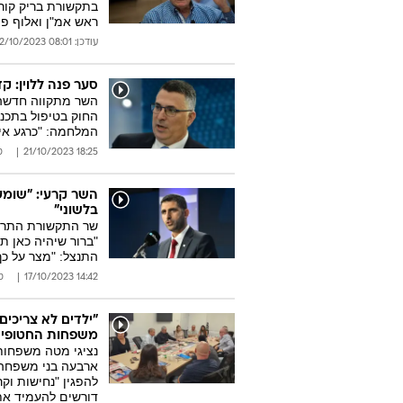
בתקשורת בריק קור
ראש אמ"ן ואלוף פ
עודכן: 08:01 22/10/2023
סער פנה ללוין: 
השר מתקווה חדשה 
החוק בטיפול בתכנ
המלחמה: "כרגע אין
18:25 21/10/2023
ט
השר קרעי: "שומע
בלשוני"
שר התקשורת התראי
"ברור שיהיה כאן ת
התנצל: "מצר על כך
14:42 17/10/2023
ט
"ילדים לא צריכי
משפחות החטופי
נציגי מטה משפחות
ארבעה בני משפחה נ
להפגין "נחישות וק
דורשים להעמיד את