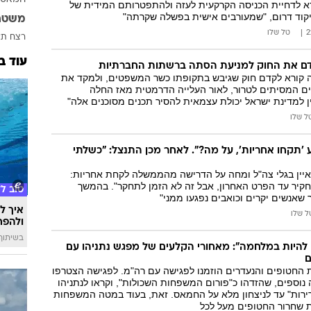
א לדחיית הכניסה הקרקעית לעזה ולהתפטרותם המידית של
המייל האדום
יקוד דרום, "שמעורבים אישית בפשלה שקרתה"
משטר
טל שלו
רצח
תא
עוד ב
קדם את החוק למניעת הסתה ברשתות החברתיות
קורא לקדם חוק שגיבש בתקופתו כשר המשפטים, ולמקד את
ים המסיתים לטרור, לאור העלייה הדרמטית מאז החלה
 למדינת ישראל יכולת עצמאית להסיר תכנים מסוכנים אלה"
ל שלו
 'תקחו אחריות', על מה?". לאחר מכן התנצל: "כשלתי
ין בגלי צה"ל ומחה על הדרישה מהממשלה לקחת אחריות:
חקיר עד הפרט האחרון, אבל זה לא הזמן לתחקר". בהמשך
טוב ל
 שאנשים יקרים וכואבים נפגעו ממני"
איך לה
ל שלו
ולהפח
בשיתוף  SWIM
ם להיות במלחמה": מאחורי הקלעים של מפגש נתניהו עם
ם
 החטופים והנעדרים הוזמנו לפגישה עם רה"מ. לפגישה הצטרפו
וספים, שהזדהו כ"פורום המשפחות השכולות", וקראו לנתניהו
רירות" עד לניצחון מלא על החמאס. זאת, בעוד במטה המשפחות
 שחרור החטופים מעל לכל