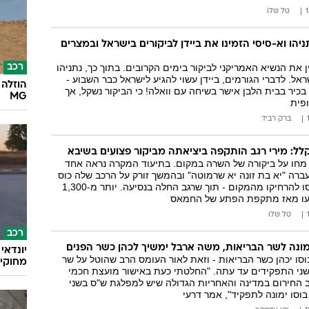
טל שלו
הו וא-סיסי הזמינו את ביידן לביקורים בישראל ובמצרים
 את הנשיא האמריקני לביקור בימים הקרובים. בתוך כך, נתניהו
רכב
ראל. לדברי הגורמים, ביידן עשוי להגיע לישראל כבר השבוע -
הוזלה 
 בכיר בבית הלבן אישר בשיחה עם וואלה! כי הביקור נשקל, אך
MG
ופית
ברק רביד
קלל: מירי רגב הותקפה ביציאתה מביקור פצועים בשיבא
חו על ביקורה של השרה במקום. בתיעוד המקרה נראה אחד
רה "יא בת זונה יא שרמוטה" ובהמשך זורק על הרכב שלה כוס
קפה. מאבטחים ניסו להרחיקו מהמקום - תוך שרגב החלה בנסיעה. יותר מ-1,300
טל שלו
רכב
 מונה לשר הבריאות, משה ארבל ימשיך לכהן כשר הפנים
בוסו יכהן כשר הבריאות - וזאת לאור העומס הרב שהוטל על שר
מחוקי 
ני התפקידים עד עתה. "החלטתי כעת באישור מועצת חכמי
ב החירום במדינה והאחריות הגדולה שיש למפלגת ש"ס בשני
וסו ימונה לתפקיד", אמר דרעי