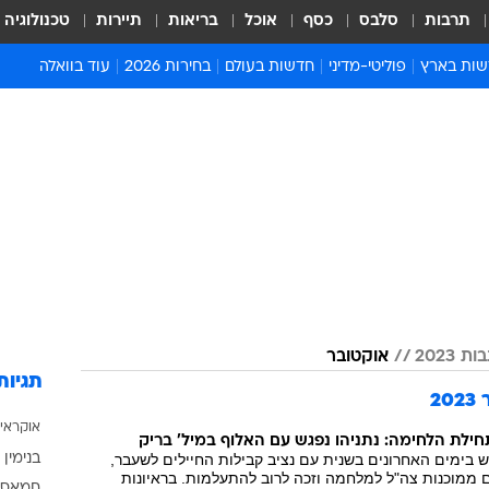
תרבות
סלבס
כסף
אוכל
בריאות
תיירות
טכנולוגיה
ות בארץ
פוליטי-מדיני
חדשות בעולם
בחירות 2026
עוד בוואלה
ועים בארץ
פוליטיקה וממשל
המזרח התיכון
דעות ופרשנויות
ות פלילים ומשפט
יחסי חוץ
אירופה
סרי ושלזינגר
וך
אמריקה
פרויקטים מיוחדים
אלים בחו"ל
אסיה והפסיפיק
אסור לפספס
אות
אפריקה
מדע וסביבה
ה ורווחה
הנחיות פיקוד העור
ארכיון מדורים
זמני כניסת שבת
 2023
אוקטובר
לוח חופשות וחגים
תגיות
2
לוח שנה
אוקראי
חדשות יהדות
ילת הלחימה: נתניהו נפגש עם האלוף במיל' בריק
בימים האחרונים בשנית עם נציב קבילות החיילים לשעבר,
בנימין 
חדשות המשפט
 ממוכנות צה"ל למלחמה וזכה לרוב להתעלמות. בראיונות
חמאס