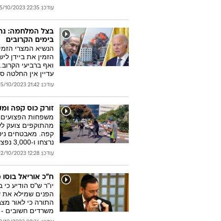
עודכן: 22:35 15/10/2023
בצל המלחמה: נתני
בימים הקרובים
הנשיא המצרי הזמין
הזמין את ביידן ליש
ואף ברביעי הקרוב.
עדיין אין החלטה ס
עודכן: 21:42 15/10/2023
זורק כוס קפה ומ
משפחות הפצועים מ
מהתוקפים צועק לעב
נרצחו ו-3,000 נפצעו מאז מתקפת הפתע של החמאס
עודכן: 12:28 12/10/2023
ח"כ אוריאל בוסו
יו"ר ש"ס הודיע כי 
הפנים שמילא את ש
התורה כי לאור מצ
משרדים חשובים - ב