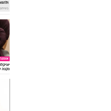
טוב ל
איך לה
ולהפח
בשיתוף  SWIM