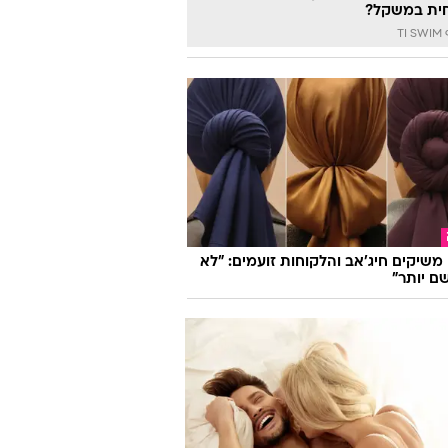
דעת
יראות ולהרגיש מצוין, לחיות בריא
ית במשקל?
TI