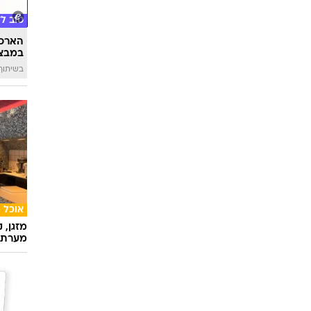
אופנה
יוניקל
נקנה ש
טוב ל
הארכת
במבצע
בשיתוף 