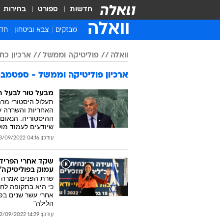
חדשות
ספורט
בחירות
וואלה
מבזקים
צבא וביטחון
חדש
איר
חדש
חינ
ישר
ברי
חבר
וואלה
פוליטיקה וממשל
ארכיון כתבות
ארכיון פוליטיקה וממשל - ספטמבר 022
מבעל טור לבעל ה
תעלול היסטורי מרה
האחריות והשררה על