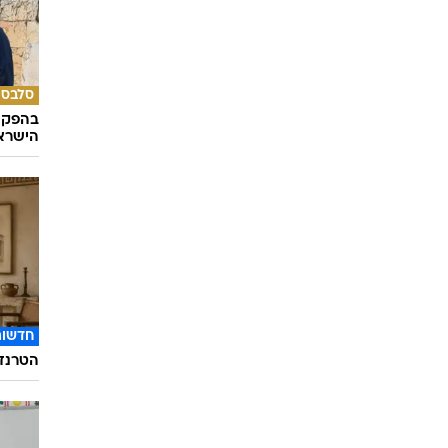
תיירות
שהישרא
סלבס
בהפקה 
הישראלי