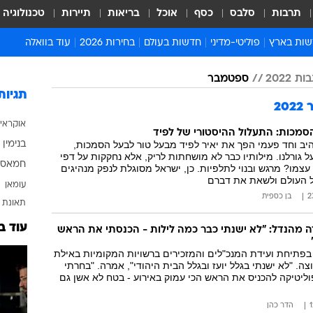
תרבות
סלבס
כסף
אוכל
בריאות
תיירות
טכנולוגיה
ות בארץ
פוליטי-מדיני
חדשות בעולם
בחירות 2026
עוד בוואלה
ועים בארץ
פוליטיקה וממשל
המזרח התיכון
דעות ופרשנויות
ות פלילים ומשפט
יחסי חוץ
אירופה
סרי ושלזינגר
וך
אמריקה
פרויקטים מיוחדים
אלים בחו"ל
אסיה והפסיפיק
אסור לפספס
אות
אפריקה
מדע וסביבה
ה ורווחה
הנחיות פיקוד העור
ארכיון מדורים
זמני כניסת שבת
 2022
ספטמבר
לוח חופשות וחגים
תגיות
2
לוח שנה
אוקראי
חדשות יהדות
סמכות: התעלול ההיסטורי של לפיד
יב וחד פעמי הפך את יאיר לפיד מבעל טור לבעל הסמכות,
בנימין 
חדשות המשפט
 גורלנו. מילותיו כבר לא מושחתות לריק, אלא נחקקות על דפי