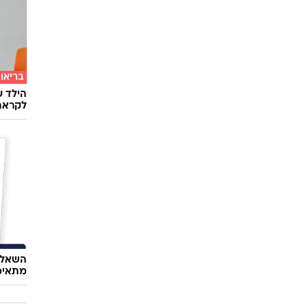
חדשות
הטרנד 
בריאו
הילד ע
לקראת