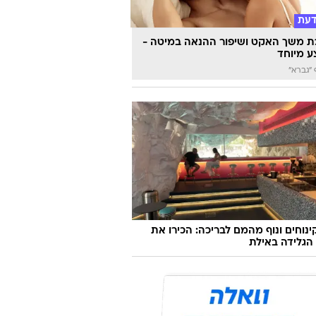
ו משיקים חיג'אב והלקוחות זועמים: "לא
ם יותר"
דעת
 משך האקט ושיפור ההנאה במיטה -
 מיוחד
"גברא"