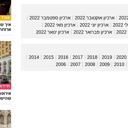
חמאס
עצמו? מרגש ובנוי לתלפיות. כן, ישראל מסוגלת לנפק מנהיגים
המייל האדום
ל העולם ולשאת את דברם
עומאן
בן כספית
תאונת 
עוד ב
 מהנדל: "לא ישנתי כבר כמה לילות - הכנסתי את הראש
פתיחת ועידת המנכ"לים והמזכירים ברשויות המקומיות באילת
ה. "לא ישנתי בגלל יועז ובגלל הבית היהודי", אמרה. "בחרתי
ליטיקה להכניס את הראש הכי עמוק באירוע - בטח לא אשן גם
הדר כהן
ארכיון אוקטובר 2022
ארכיון ספטמבר 2022
אוכל
2022
ארכיון יוני 2022
ארכיון מאי 2022
איך שף
ארוחה 
2
ארכיון פברואר 2022
ארכיון ינואר 2022
2014
2015
2016
2017
2018
2019
2020
2006
2007
2008
2009
2010