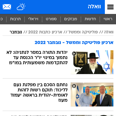
וואלה
ראשי
חדשות
מבזקים
ספורט
ויראלי
תרבות
כס
וואלה
פוליטיקה וממשל
ארכיון כתבות 2022
נובמבר
ארכיון פוליטיקה וממשל - נובמבר 2022
יהדות התורה במסר לנתניהו: לא
נתמוך במינוי יו"ר הכנסת עד
להתקדמות משמעותית במו"מ
נחתם הסכם בין מפלגת נעם
לליכוד: תוקם רשות לזהות
לאומית-יהודית בראשה יעמוד
מעוז