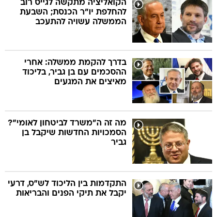
הקואליציה מתקשה לגייס רוב
להחלפת יו"ר הכנסת; השבעת
הממשלה עשויה להתעכב
בה
בדרך להקמת ממשלה: אחרי
ההסכמים עם בן גביר, בליכוד
קה
הגטאות
מאיצים את המגעים
קראינה
מה זה ה"משרד לביטחון לאומי"?
הסמכויות החדשות שיקבל בן
גביר
התקדמות בין הליכוד לש"ס, דרעי
יקבל את תיקי הפנים והבריאות