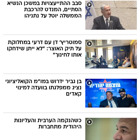
סבב ההתייעצויות במשכן הנשיא
הסתיים, המנדט להרכבת
הממשלה יוטל על נתניהו
סמוטריץ' דן עם דרעי במחלוקת
על תיק האוצר: "לא ייתן שידחקו
אותו לחינוך"
בן גביר ידרוש במו"מ הקואליציוני
נציג ממפלגתו בוועדה למינוי
קאדים
כשהנקמה הערבית והעליונות
היהודית מתחברות