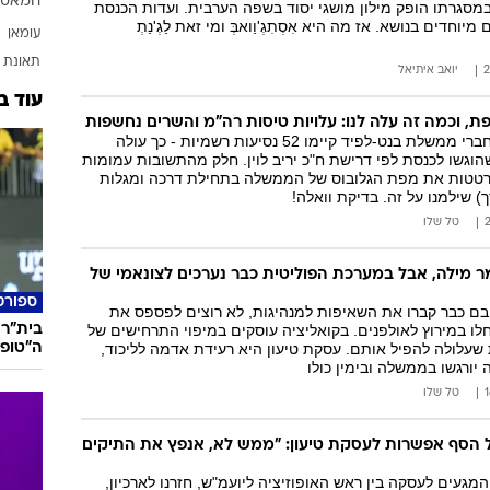
חמאס
מסגרתו הופק מילון מושגי יסוד בשפה הערבית. ועדות הכנסת
המייל האדום
יוחדים בנושא. אז מה היא אִסְתִגְ'וַואבְּ ומי זאת לַגְ'נַתְ
עומאן
תאונת 
יואב איתיאל
עוד ב
 וכמה זה עלה לנו: עלויות טיסות רה"מ והשרים נחשפות
ב-7 חודשי קיומה, חברי ממשלת בנט-לפיד קיימו 52 נסיעות רשמיות - כך עולה
גשו לכנסת לפי דרישת ח"כ יריב לוין. חלק מהתשובות עמומות
רטטות את מפת הגלובוס של הממשלה בתחילת דרכה ומגלות
) שילמנו על זה. בדיקת וואלה!
טל שלו
מר מילה, אבל במערכת הפוליטית כבר נערכים לצונאמי של
ספורט
ובם כבר קברו את השאיפות למנהיגות, לא רוצים לפספס את
בית"ר 
לו במירוץ לאולפנים. בקואליציה עוסקים במיפוי התרחישים של
ה"טופ-5 ליגות באירו
עלולה להפיל אותם. עסקת טיעון היא רעידת אדמה לליכוד,
יורגשו בממשלה ובימין כולו
טל שלו
 הסף אפשרות לעסקת טיעון: "ממש לא, אנפץ את התיקים
מגעים לעסקה בין ראש האופוזיציה ליועמ"ש, חזרנו לארכיון,