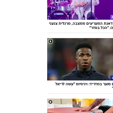
אגת המעריצים ממצבה, מרגלית צנעני
: "הכל בסדר"
ם סוער במדריד: ויניסיוס "עשה לריאל