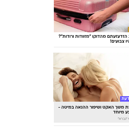
זדעזעתם מהדוקו "מזוודות ורודות"?
ו צבועים!
דעת
 משך האקט ושיפור ההנאה במיטה -
 מיוחד
"גברא"