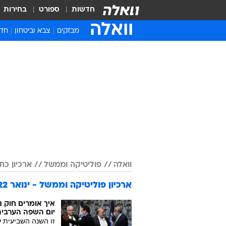
חדשות
ספורט
בחירות
וואלה
מבזקים
צבא וביטחון
חדש
איר
חדש
חינ
ישר
ברי
חבר
וואלה
פוליטיקה וממשל
ארכיון כתבות
ארכיון פוליטיקה וממשל - ינואר 2022
איך אומרים חוק נ
יום השפה הערבי
זו השנה השביעית ל