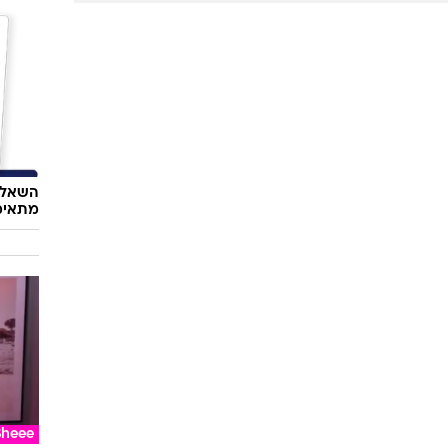
השאלון
מתאימ
Sheee