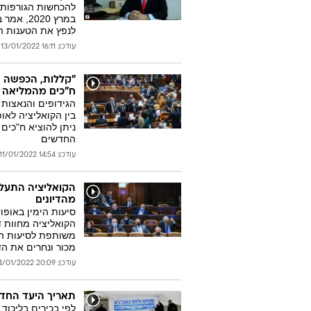
להכחשות הגורפות ש
במרץ 020
לנפץ את הטענות הה
עודכן: 16:11 13/01/2022
"קללות, הכפשה או
ח"כים מהמליאה
הגידופים והנאצות
בין הקואליציה לא
החדשים
עודכן: 14:54 11/01/2022
הקואליציה התעלמ
מהדיונים
סיעות הימין באופו
הקואליציה מחוות ד
משותפת לסיעות הי
מכור ונחרים את הדי
עודכן: 20:09 04/01/2022
תאריך היעד החדש
לפי בכירים בליכוד