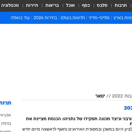
תרבות
סלבס
כסף
אוכל
בריאות
תיירות
טכנולוגיה
ות בארץ
פוליטי-מדיני
חדשות בעולם
בחירות 2026
עוד בוואלה
ועים בארץ
פוליטיקה וממשל
המזרח התיכון
דעות ופרשנויות
ות פלילים ומשפט
יחסי חוץ
אירופה
סרי ושלזינגר
וך
אמריקה
פרויקטים מיוחדים
אלים בחו"ל
אסיה והפסיפיק
אסור לפספס
אות
אפריקה
מדע וסביבה
ה ורווחה
הנחיות פיקוד העור
ארכיון מדורים
זמני כניסת שבת
 2022
ינואר
לוח חופשות וחגים
תגיות
לוח שנה
אוקראי
חדשות יהדות
ורבגי וכיצד מכונה תפקידו של נתניהו: הכנסת מציינת את
ת
בנימין 
חדשות המשפט
ציון היום במשכן ובמסגרת האירועים נחשף לראשונה מיזם חדש