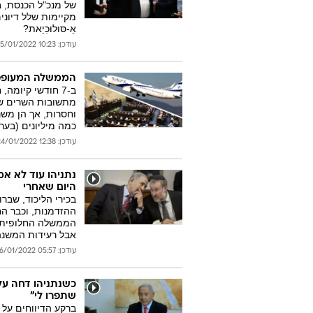
של מנכ"ל הכנסת, ב
מקיימות שלל דיונים מ
אֵ-סּוּלוּכִּיַאת?
עודכן: 10:23 25/01/2022
הממשלה המעופפת,
מתשובות השרים שהו
וחסרות, אך הן מש
כמה מיליונים (בערך
עודכן: 12:38 24/01/2022
נתניהו עוד לא א
היום שאחרי
בכירי הליכוד, שבר
ההזדמנות, וכבר הח
הממשלה החלופית ש
אבל רעידות המשנה 
עודכן: 05:57 16/01/2022
כשנתניהו דחה על
שתפרו לי"
ברקע הדיווחים על ה