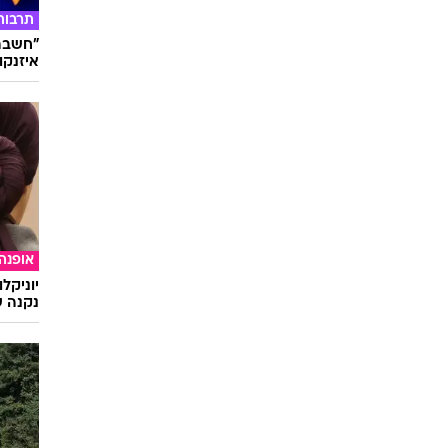
תרבות
"חשבתי
איזנקוט
אופנה
יוניקל
נקנה ש