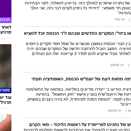
ל נתניהו שיסכים למהלך כזה. בריאיון לוואלה!, לפני הבחירות
2, אמר באופן חד משמעי: "דחיתי כל ניסיון לקדם דבר כזה, אני הולך
זויות"
טל שלו
תרבות
לאחר ד
מרגיעה
 ביזוי": המקרים החדשים שבהם יו"ר הכנסת יוכל להוציא
 בין חברי הכנסת במשכן מבשרים על שפל חסר תקדים ביחסים
ופוזיציה. המצב הוביל להרחבה חדשה של המקרים שבהם יהיה
ניתן להוציא ח"כים לאלתר מבלי שיקרא להם לסדר 3 קריאות. אלו הם הנהלים
יקי אדמקר
ה מחוות דעת של יועמ"ש הכנסת, האופוזיציה תעדר
זיציה הודיעו כי ייעדרו מדיונים במליאה, במחאה על התעלמות
ספורט
עת של היועמ"שית בעניין אישור "חוק החשמל". בהודעה
עוד יו
מין תקפו: "הכנסת הפכה למיותרת, לא נהיה ניצבים במשחק
תרגיל"
ונים"
יקי אדמקר
 של נתניהו לפריימריז על ראשות הליכוד - מאי הקרוב
, נתניהו מעוניין להצמיד את הבחירות לראשות מפלגתו לבחירות