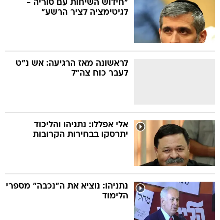
"חידוש השיחות עם סוריה -
לגיטימציה לציר הרשע"
בה
לראשונה מאז הרגיעה: אש נ"ט
לעבר כוח צה"ל
קה
הגטאות
קראינה
אלי אפללו: נתניהו והליכוד
יתרסקו בבחירות הקרובות
נתניהו: נוציא את ה"נכבה" מספרי
הלימוד