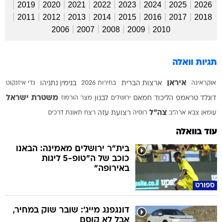
2019
2020
2021
2022
2023
2024
2025
2026
2011
2012
2013
2014
2015
2016
2017
2018
2006
2007
2008
2009
2010
תגיות וואלה
איראן
אוקראינה
ארצות הברית
בחירות 2026
בנימין נתניהו
גדי איזנקוט
משטרת ישראל
דונלד טראמפ
הליכוד
חמאס
ירושלים
לבנון
מצר הורמוז
צה"ל
עומאן
צבא ארה"ב
רוסיה
רצועת עזה
רצח
תאונת דרכים
עוד בוואלה
בית"ר ירושלים מאמינה: הבאנו
כוכב של ה"טופ-5 ליגות
באירופה"
ספורט
דונגפנג מייג': שובר שוק במחיר,
אבל לא קוסם