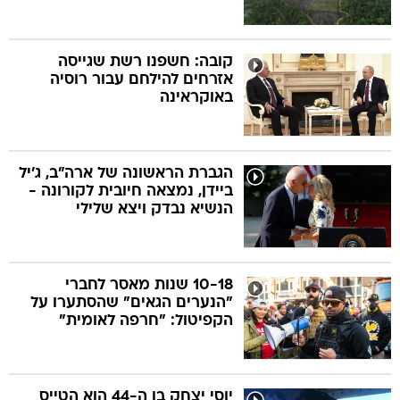
קובה: חשפנו רשת שגייסה
אזרחים להילחם עבור רוסיה
באוקראינה
הגברת הראשונה של ארה"ב, ג'יל
ביידן, נמצאה חיובית לקורונה -
הנשיא נבדק ויצא שלילי
10-18 שנות מאסר לחברי
"הנערים הגאים" שהסתערו על
הקפיטול: "חרפה לאומית"
יוסי יצחק בן ה-44 הוא הטייס