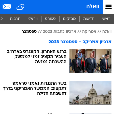
וואלה
ראשי
חדשות
מבזקים
ספורט
ויראלי
תרבות
כס
וואלה
אמריקה
ארכיון כתבות 2023
ספטמבר
ארכיון אמריקה - ספטמבר 2023
ברגע האחרון: הקונגרס בארה"ב
העביר תקציב זמני לממשל,
ההשבתה נמנעה
בשל התנגדות נאמני טראמפ
לתקציב: הממשל האמריקני בדרך
להשבתה הלילה