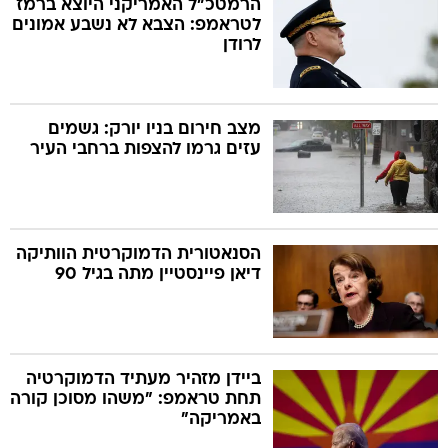
הרמטכ"ל האמריקני היוצא ברמז
לטראמפ: הצבא לא נשבע אמונים
לרודן
בה
מצב חירום בניו יורק: גשמים
עזים גרמו להצפות ברחבי העיר
קה
הגטאות
קראינה
הסנאטורית הדמוקרטית הוותיקה
דיאן פיינסטיין מתה בגיל 90
ביידן מזהיר מעתיד הדמוקרטיה
תחת טראמפ: "משהו מסוכן קורה
באמריקה"