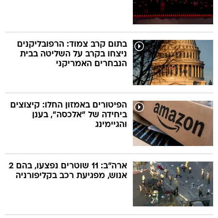
בתום קרב צמוד: הרפובליקנים
ניצחו בקרב על השליטה בבית
הנבחרים האמריקני
הפיטורים באמזון החלו: קיצוצים
ביחידה של "אלכסה", בענן
והגיימינג
ארה"ב: 11 שוטרים נפצעו, בהם 2
אנוש, מפגיעת רכב בקליפורניה