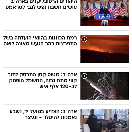
היהודים הרפובליקנים בארה"ב
עושים חשבון נפש לגבי לטראמפ
בה
רמת הכוננות בהוואי הועלתה בשל
התפרצות בהר הגעש מאונה לואה
קה
הגטאות
קראינה
ארה"ב: מטוס קטן התרסק לתוך
קווי מתח גבוה, החשמל הופסק
לכ-120 אלף איש
ארה"ב: הצדיע במועל יד, נשבע
נאמנות להיטלר - ונעצר