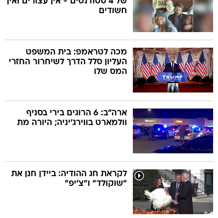
של 4 סטודנטים - אין עצורים ואין
חשודים
מכה לטראמפ: בית המשפט
העליון סלל הדרך לשיחרור החזרי
המס שלו
ארה"ב: 6 הרוגים בירי בסניף
וולמארט בווירג'יניה; היורה מת
לקראת חג ההודיה: ביידן חנן את
"שוקולד" ו"צ'יפ"