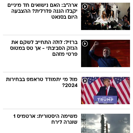
ארה"ב: האם נישואים חד מיניים
יקבלו הגנה פדרלית? ההצבעה
היום בסנאט
ברזיל: לולה התחייב לשקם את
הנזק הסביבתי - אך טס במטוס
פרטי מזהם
מול מי יתמודד טראמפ בבחירות
2024?
משימה היסטורית: ארטמיס 1
שוגרה לירח