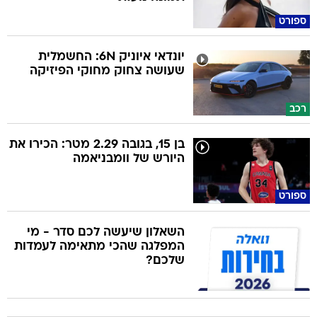
ספורט
יונדאי איוניק 6N: החשמלית
שעושה צחוק מחוקי הפיזיקה
רכב
בן 15, בגובה 2.29 מטר: הכירו את
היורש של וומבניאמה
ספורט
השאלון שיעשה לכם סדר - מי
המפלגה שהכי מתאימה לעמדות
שלכם?