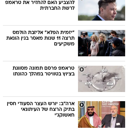
להצביע האם להחזיר את טראמפ
לרשת החברתית
"יזמית הפלא" אליזבת הולמס
תרצה 11 שנות מאסר בגין הונאת
משקיעים
טראמפ פרסם תמונה מסווגת
בציוץ בטוויטר במהלך כהונתו
ארה"ב: יורש העצר הסעודי חסין
בתיק הרצח של העיתונאי
חאשוקג'י