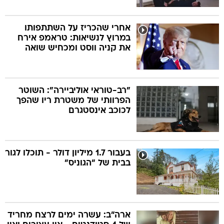
אחרי שהכריז על השתתפותו
במרוץ לנשיאות: טראמפ אירח
את קניה ווסט ומכחיש שואה
"רב-טוראי אוליביירה": השוטר
הפרוותי של משטרת ריו שהפך
לכוכב אינסטגרם
בעבור 1.7 מיליון דולר - תוכלו לגור
בבית של "הגוניס"
ארה"ב: עשרה ימים לרצח מחריד