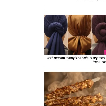
ו משיקים חיג'אב והלקוחות זועמים: "לא
ם יותר"