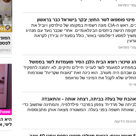
מרי נחמיאס
ינוי פומפאו לשר החוץ; יבקר בישראל כבר בראשון
אחרי דיונים ממושכים, ראש ה-CIA מונה רשמית במקומו של טילרסון ויוביל את
סלבס
ופה רגישה ביחסים הבינלאומיים. אחרי שכבר נועד עם מנהיג
ימשיך למסע דיפלומטי באזור, כולל בסעודיה ובירדן לקראת
הפופ־
עין
לפספ
מרי נחמיאס
בשיתוף llin
ג שיכור: רופא הבית הלבן הסיר מועמדות לשר בממשל
 במפתיע למועמד לשר לענייני חיילים ותיקים, לא יתמנה לתפקיד
 שבהם היה מעורב. הוא כינה זאת "טענות שקריות" שגורמות
החליט שלא לקבל את המינוי של טראמפ
י-פי
אהבת של בעלה בביתה, רצחה אותה - והתאבדה
לביתה של מרדית' צפמן בפרברי פילדלפיה, והמתינה שתשוב כדי
 שאותה חשפה בפני בעלה. המשטרה מצאה אותן מתבוססות
Sheee
וכנויות הידיעות
ליווי,