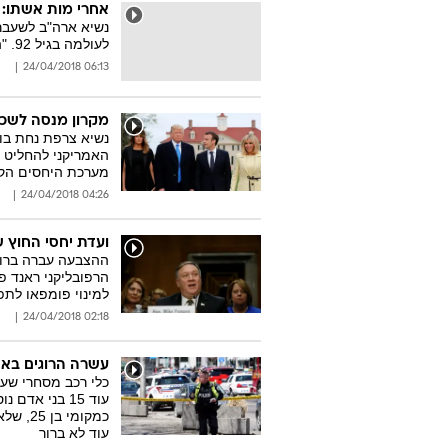
אחרי מות אשתו: ג
לעולמה בגיל 92. "הוא מגיב לטיפול הרפואי ונראה כי הוא מתאושש", נמסר מטעמו
06:13 24/04/2018
מקרון מנסה לשכנ
נשיא צרפת נחת בוו
האמריקני להחליט 
מערכת היחסים הקר
04:26 24/04/2018
ועדת יחסי החוץ 
הרפובליקני ראנד פ
למינוי פומפאו לתפ
02:18 24/04/2018
עשרה הרוגים באיר
כלי רכב מסחרי שעט
עוד 15 בני א
כמקומי
עוד לא ברור