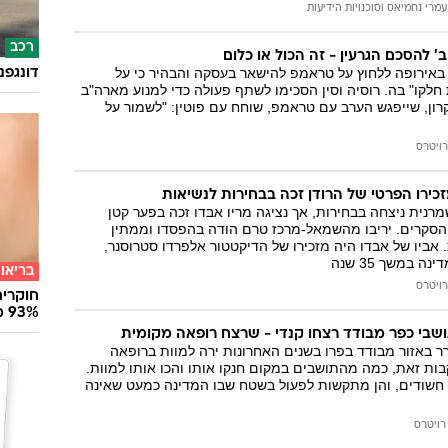
עמרי נחמיאס וסוכנויות הידיעות
רכב
ב' להסכם הגרעין - זה הכול או כלום
באירופה ללחוץ על טראמפ להישאר בעסקה והבהיר כי על
דונגפנ
קו" בה. רוסיה וסין הסכימו לשתף פעולה כדי למנוע מארה"ב
ון, שייפגש הערב עם טראמפ, שוחח עם פוטין: "לשמור על
רויטרס
מזכירו הפרטי של הרודן זכה בבחירות לנשיאות
נית ניצחה בבחירות, אך נציגה מריו אבדו זכה בפער קטן
סקרים. יריבו מהשמאל-מרכז טרם הודה בהפסדו וממתין
 אביו של אבדו היה מזכירו של הדיקטטור אלפרדו סטרוסנר,
 במשך 35 שנה
בריאו
רויטרס
חוקרים
93% מנגיפי הסרטן
תושבי כפר מבודד רצחו קנדי - שרצח רופאה מקומית
 באזור מבודד בפרו בשנים האחרונות ירה למוות ברופאה
 בת 81. בעקבות זאת, כמה מהתושבים במקום חנקו אותו והכו אותו למוות.
 חשודים, והן מתקשות לפעול בשטח שבו המדינה כמעט שאינה
רויטרס