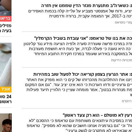
המייל האדום
: כשארה"ב מתנערת מגזר הדין שממנו אין חזרה
יע, ודוח של אמנסטי מצביע על עלייה קלה בכמות האסירים
 ברורה ודרמטית
בריאו
מרי נחמיאס
מזילים
בעיה ר
כה את בנו של טראמפ: "אני עובדת בשביל הקרמלין"
דה במרכז פרשה שעוררה סערה ולפיה הציעה מידע נגד קלינטון
 כה היא טענה כי פעלה לבדה, אך כעת היא חושפת מעורבות
במוסקבה באירוע שעומד במרכז חקירת התובע המיוחד
וכנויות הידיעות
: אתר הגרעין בצפון קוריאה יכול לפעול שוב במהירות
 ציננו את ההתלהבות מהכרזתו של קים כי הוא מפרק את האתר
ם גרעיניים ודחו הערכות כי הוא אינו יציב עוד. "גם אם המקום
ת מנהרות בבטון", אמר מומחה שציין כי הלוויין תיעד פעילות
אוכל
24 ס
ראשונ
רויטרס
עין לא מושלם - הוא רק צעד ראשון"
מרה במסיבת עיתונאים משותפת עם טראמפ כי ההסכם "לא
ת" וכי "גם בגרמניה אנחנו חושבים שהוא לא מספיק". טראמפ
ודא שבאיראן לא מתקרבים לנשק גרעיני"