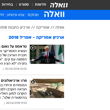
חדשות
ספורט
בחירות
וואלה
מבזקים
צבא וביטחון
חדש
איר
וואלה
אמריקה
ארכיון כתבות 2018
חדש
ארכיון אמריקה - אפריל 2018
חינ
ישר
טראמפ על נאום נת
הנשיא האמריקני נ
ברי
הפסגה עם קים: "אם
חבר
נתניהו "לא הציג ה
20:55 30/04/2018
פרו: ארכיאולוגים
הוקרבו למען האלים
בהיסטוריה שלנו", 
19:33 28/04/2018
א