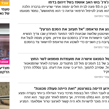
'ורג' בוש האב אושפז בשל זיהום בדמו
אוכל
נשיא ארה"ב לשעבר בן ה-93 פונה לבית חולים יממה אחרי שרעייתו ברברה הלכה
טעמי י
של נאג
עמרי נחמיאס
ע את טראמפ: "אל תעזוב את הסכם הגרעין"
שינגטון שלושה שבועות לפני המועד האחרון שבו צריך הנשיא
לגבי הישארות ארה"ב בהסכם עם איראן. מקרון מנסה לנצל את
ובה בין השניים כדי לשכנע את טראמפ להישאר צד בהסכם
עמרי נחמיאס
של הסנאט אישרה את מועמדות פומפאו לשר החוץ
אופנה
ההצבעה עברה ברוב של 11 תומכים מול 10 מתנגדים, ונערכה לאחר שהסנאטור
ול, שסירב לתמוך, הודיע כי שינה את דעתו. בכך נסללה הדרך
מצדיעו
קיד
הז'קט 
עמרי נחמיאס
וע דריסה בטורונטו; "זאת הייתה פעולה מכוונת"
 לעבר הולכי רגל בצומת מרכזי בעיר הגדולה ביותר בקנדה ופצע
דם נוספים. הוא נמלט מהזירה, אך נתפס לאחר זמן קצר. הוא זוהה
 בן 25, שלא היה מוכר לרשויות ולא היה קשור לארגוני טרור אסלאמי. המניע