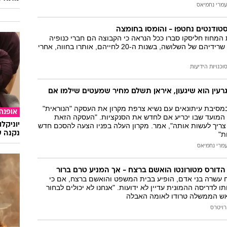
עמרי נחמיאס
טודנטים נחטפו - והומסו בחומצה
המחוז חליסקו סברו ככל הנראה כי הקבוצה הם חברי כנופיה
יריבה ורצחו אותם. שרידיהם של השלושה, בשנות ה-20 לחייהם, אותרו בחווה, אחרי
וכנויות הידיעות
עין הוא שיגעון, איראן תשלם מחיר שמעטים שילמו אם
מסיבת עיתונאים עם נשיא צרפת מקרון את העסקה "הנוראית"
אופנה
המועד שבו יכריע אם לחדש את הסנקציות. "העסקה הזאת
יוניקל
צריך לעשות אותה", אמר. מקרון העלה בפניו הצעה להסכם חדש
נקנה ש
ת"
מרי נחמיאס
 הדורס מטורונטו הואשם ברצח - אך המניע טרם ברור
ח עשרה בני אדם, הופיע בבית המשפט והואשם ברצח, אם כי
ו לדריסה ההמונית עדיין לא ידועות. "אנחנו לא יכולים לבחור
אש הממשלה טרודו לאומה האבלה
רויטרס