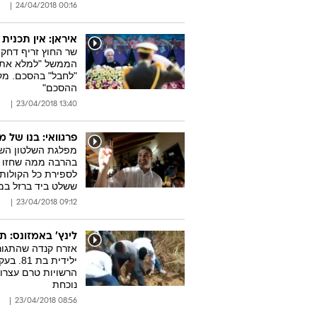
00:16 24/04/2018
איראן: אין תכנית 
שר החוץ זריף דחק 
הממשל "למלא את חל
"לחבל" בהסכם. מקר
ההסכם"
13:40 23/04/2018
פרגוואי: בנו של 
מפלגת השלטון השמר
בהרבה ממה שחזו ה
לספירת כל הקולות.
ששלט ביד ברזל במדינה
09:12 23/04/2018
לינץ' באמזונס: 
אזרח קנדה שהתגורר
ילידית
הרשויות טרם עצרו
נוכחת
08:56 23/04/2018