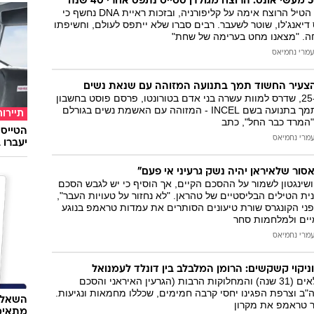
בשנות ה-70 וה-80 הטיל הרוצח אימה על קליפורניה, ובזכות ראיית DNA נחשף כי
ס דיאנג'לו, שוטר לשעבר. רבים סברו שלא ייתפס לעולם, וחשיפתו
חה. "מצאנו מחט בערימה של שחת"
עמרי נחמיאס
הצעיר החשוד תמך בתנועה המזוהה עם שנאת נשים
אלק מיניסיאן בן ה-25, שדרס למוות עשרה בני אדם בטורונטו, פרסם פוסט בחשבון
הפייסבוק שלו ובו תמך בתנועה בשם INCEL - המזוהה עם האשמת נשים בגורלם
תיירות
 "המרד כבר החל", כתב
מרי נחמיאס
יעברו 
אסור שלאיראן יהיה נשק גרעיני אי פעם"
שינגטון לשמור על ההסכם הקיים, אך הוסיף כי יש לגבש הסכם
ית הטילים הבליסטיים של טהראן. "לא נחזור על טעויות העבר",
פני הקונגרס שורת טיעונים הסותרים את עמדות טראמפ בנוגע
יים ולמלחמות סחר
מרי נחמיאס
וניקוי קשקשים: הרומן המלבלב בין דונלד לעמנואל
למרות הפרשי הגילאים (31 שנה) והמחלוקות הרבות (הגרעין האיראני והסכם
"ב וצרפת הפגינו יחסי קרבה חמימים, שכללו מחמאות ונגיעות.
השאלון
ר טראמפ את מקרון
מתאימ