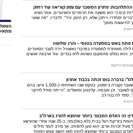
התלהבות: פתרון המשבר עם צפון קוריאה עוד רחוק
זת קים כי הוא משעה את הניסויים והשיגורים, אמר נשיא
ברים יסתדרו וייתכן שלא, רק הזמן יגיד". לדבריו, "מה שאני
ך להיעשות מזמן"
השאלון
ויטרס
מתאימ
 פתח באש במסעדה בטנסי - והרג שלושה
לילה מאוחרת למסעדה בפרברי נאשוויל וירה לעבר הסועדים.
, והוא נמלט מהמקום כשהוא ללא בגדים. עוד ארבעה אנשים
סוכנויות הידיעות
ו": ברברה בוש זכתה בכבוד אחרון
הגברת הראשונה לשעבר נקברה ביוסטון, בטקס שבו השתתפו כ-1,500 איש, בהם
לשעבר, וכן אובמה, קלינטון ומושלים. "הייתה מודל לחיקוי
, ספד לה בנה ג'ב
רויטרס
ין: זה האדם המבוגר ביותר שהוצא להורג בארה"ב
וולטר מודי, בן 83, הומת בזריקת רעל בבית כלא באלבמה, כ-25 שנה אחרי שהורשע
פעיל זכויות אדם. הוא טען לחפותו, אך סירב לומר מילים
לאדם המבוגר ביותר שמוצא להורג מאז הושב עונש המוות