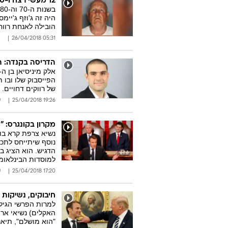
12 מעשי רצח ו-50 מעשי אונס: הרוצח מגולדן סטייט נתפס אחרי 40 שנה
היה זה ג'וזף ג'יימ
הובילה לאנחת רוו
05:31 26/04/2018
הדריסה בקנדה: 
של רווקים דחויים.
19:26 25/04/2018
ע
מקרון בקונגרס: "
נשיא צרפת קרא בוו
נוסף שיתייחס לתכנ
הדגיש. הוא הציג ב
למוסדות הבינלאומ
17:20 25/04/2018
ע
חיבוקים, נשיקות 
האקלים) נשיאי ארה
"הוא מושלם", תיא