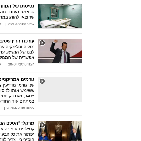
גסיסתו של המוות
טראמפ מעודד מהיצ
שהוצאו להורג במדינה ב-2017, אך המגמה עקבית,
13:57 28/04/2018
ע
עורכת הדין שסיב
נטליה וסליצקיה עמ
לבנו של הנשיא. עד
אפשרית של הממשל 
11:24 28/04/2018
ס
גורמים אמריקניים
שני גורמי מודיעין
ששימש אותו לניסויי
ייסגר, זאת רק חסימ
במתחם עוד החודש
00:27 28/04/2018
מרקל: "הסכם הגר
קנצלרית גרמניה א
יפתור את כל הבעיו
הוסיף כי "צריך לו