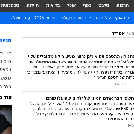
תרבות
סלבס
כסף
אוכל
בריאות
תיירות
טכנולוגיה
ות בארץ
פוליטי-מדיני
חדשות בעולם
בחירות 2026
עוד בוואלה
ועים בארץ
פוליטיקה וממשל
המזרח התיכון
דעות ופרשנויות
אפריל
ות פלילים ומשפט
יחסי חוץ
אירופה
סרי ושלזינגר
תגיות
וך
אמריקה
פרויקטים מיוחדים
אוקראי
אלים בחו"ל
אסיה והפסיפיק
אסור לפספס
ניהו: ההסכם עם איראן גרוע; מעשיה לא מקובלים עליי
שאל על חשיפת המסמכים הסודיים שהציג ראש הממשלה על
בנימין 
אות
אפריקה
מדע וסביבה
תכנית הגרעין של טהראן ואמר כי הדבר מוכיח שהוא עצמו "צדק ב-100%". על
חמאס
 זה יצליח זו תהיה חגיגה גדולה". מהאיחוד האירופי נמסר כי
ה ורווחה
הנחיות פיקוד העור
פרות של הסכם הגרעין"
משטר
ארכיון מדורים
עמרי נחמיאס
רצח
תא
זמני כניסת שבת
עוד ב
 חשפו קבר אחים המוני של ילדים שהועלו קורבן
לוח חופשות וחגים
המומחים איתרו בצפון מערב המדינה אתר קבורה ובו כ-140 שלדי ילדים, שככל
הנראה הוקרבו לפני כ-550 שנה על ידי תושבי המקום. ההערכה היא כי הילדים
לוח שנה
, זאת על רקע פגעי מזג האוויר באזור. "עדות לפרק אפל
אמרו המומחים
חדשות יהדות
י-פי
חדשות המשפט